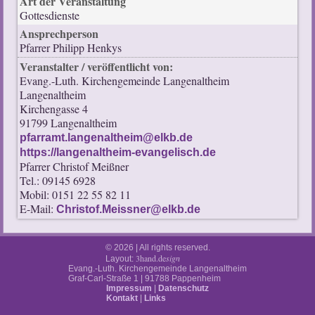
Art der Veranstaltung
Gottesdienste
Ansprechperson
Pfarrer Philipp Henkys
Veranstalter / veröffentlicht von:
Evang.-Luth. Kirchengemeinde Langenaltheim
Langenaltheim
Kirchengasse 4
91799 Langenaltheim
pfarramt.langenaltheim@elkb.de
https://langenaltheim-evangelisch.de
Pfarrer Christof Meißner
Tel.: 09145 6928
Mobil: 0151 22 55 82 11
E-Mail:
Christof.Meissner@elkb.de
© 2026 | All rights reserved.
3hand.de
sign
Layout:
Evang.-Luth. Kirchengemeinde Langenaltheim
Graf-Carl-Straße 1 | 91788 Pappenheim
Impressum
|
Datenschutz
Kontakt
|
Links